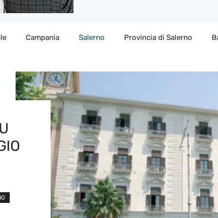
le
Campania
Salerno
Provincia di Salerno
B
SU
GIO
NO