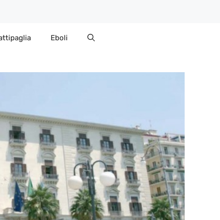
attipaglia
Eboli