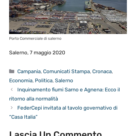
Porto Commerciale di salerno
Salerno, 7 maggio 2020
Categorie
Campania
,
Comunicati Stampa
,
Cronaca
,
Economia
,
Politica
,
Salerno
Inquinamento fiumi Sarno e Agnena: Ecco il
ritorno alla normalità
FederCepi invitata al tavolo governativo di
“Casa Italia”
Lascia Un Commento