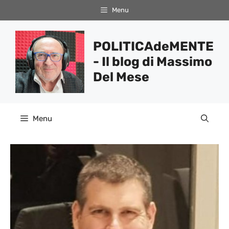
Vai
Menu
al
contenuto
POLITICAdeMENTE
- Il blog di Massimo
Del Mese
Menu