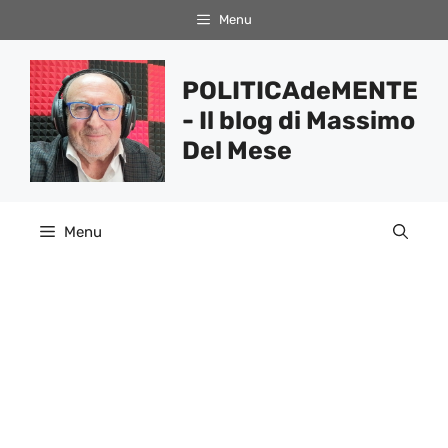
Vai
Menu
al
contenuto
POLITICAdeMENTE
- Il blog di Massimo
Del Mese
Menu