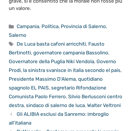
grave, si è consentito che la morale non fosse più
un valore.
Categorie
Campania
,
Politica
,
Provincia di Salerno
,
Salerno
Tag
De Luca basta cafoni arricchiti
,
Fausto
Bertinotti
,
governatore campania Bassolino
,
Governatore della Puglia Niki Vendola
,
Governo
Prodi
,
la sinistra svanisce in italia secondo el pais
,
Presidente Massimo D'Alema
,
quotidiano
spagnolo EL PAIS
,
segretario Rifondazione
Comunista Paolo Ferrero
,
Silvio Berlusconi centro
destra
,
sindaco di salerno de luca
,
Walter Veltroni
Gli ALIBIA esclusi da Sanremo: imbroglio
all'italiana