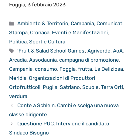
Foggia, 3 febbraio 2023
Categorie
Ambiente & Territorio
,
Campania
,
Comunicati
Stampa
,
Cronaca
,
Eventi e Manifestazioni
,
Politica
,
Sport e Cultura
Tag
‘Fruit & Salad School Games'
,
Agriverde
,
AoA
,
Arcadia
,
Assodaunia
,
campagna di promozione
,
Campania
,
consumo
,
Foggia
,
frutta
,
La Deliziosa
,
Meridia
,
Organizzazioni di Produttori
Ortofrutticoli
,
Puglia
,
Satriano
,
Scuole
,
Terra Orti
,
verdura
Conte a Schlein: Cambi e scelga una nuova
classe dirigente
Questione PUC. Interviene il candidato
Sindaco Bisogno