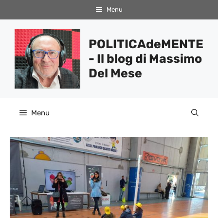
Vai
Menu
al
contenuto
POLITICAdeMENTE
- Il blog di Massimo
Del Mese
Menu