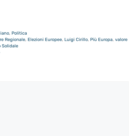
piano
,
Politica
re Regionale
,
Elezioni Europee
,
Luigi Cirillo
,
Più Europa
,
valore
o Solidale
e