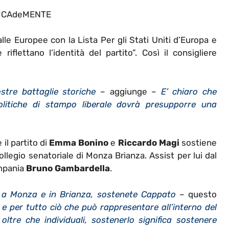
ICAdeMENTE
e Europee con la Lista Per gli Stati Uniti d’Europa e
iflettano l’identità del partito”.
Così il consigliere
ostre battaglie storiche
– aggiunge –
E’ chiaro che
olitiche di stampo liberale dovrà presupporre una
il partito di
Emma Bonino
e
Riccardo Magi
sostiene
collegio senatoriale di Monza Brianza. Assist per lui dal
ampania
Bruno Gambardella
.
i a Monza e in Brianza, sostenete Cappato
– questo
e e per tutto ciò che può rappresentare all’interno del
i oltre che individuali, sostenerlo significa sostenere