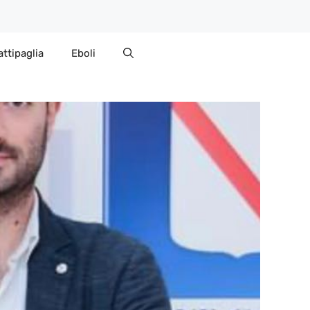
attipaglia
Eboli