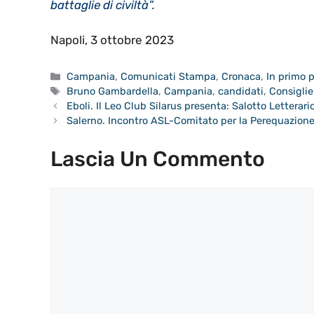
battaglie di civiltà”.
Napoli, 3 ottobre 2023
Categorie
Campania
,
Comunicati Stampa
,
Cronaca
,
In primo 
Tag
Bruno Gambardella
,
Campania
,
candidati
,
Consiglie
Eboli. Il Leo Club Silarus presenta: Salotto Letterari
Salerno. Incontro ASL-Comitato per la Perequazion
Lascia Un Commento
Commento