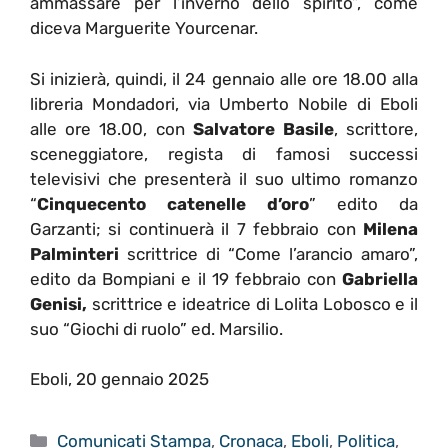
ammassare per l’inverno dello spirito”, come
diceva Marguerite Yourcenar.
Si inizierà, quindi, il 24 gennaio alle ore 18.00 alla
libreria Mondadori, via Umberto Nobile di Eboli
alle ore 18.00, con
Salvatore Basile
, scrittore,
sceneggiatore, regista di famosi successi
televisivi che presenterà il suo ultimo romanzo
“
Cinquecento catenelle d’oro
” edito da
Garzanti; si continuerà il 7 febbraio con
Milena
Palminteri
scrittrice di “Come l’arancio amaro”,
edito da Bompiani e il 19 febbraio con
Gabriella
Genisi,
scrittrice e ideatrice di Lolita Lobosco e il
suo “Giochi di ruolo” ed. Marsilio.
Eboli, 20 gennaio 2025
Categorie
Comunicati Stampa
,
Cronaca
,
Eboli
,
Politica
,