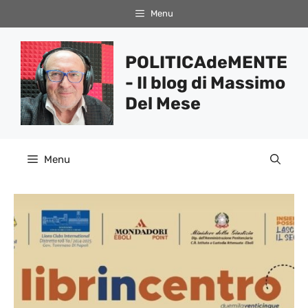
Vai
Menu
al
contenuto
POLITICAdeMENTE
- Il blog di Massimo
Del Mese
Menu