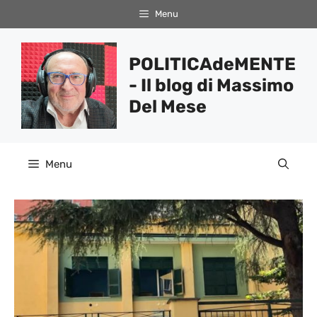
Vai
Menu
al
contenuto
POLITICAdeMENTE
- Il blog di Massimo
Del Mese
Menu