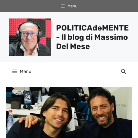
Vai
Menu
al
contenuto
POLITICAdeMENTE
- Il blog di Massimo
Del Mese
Menu