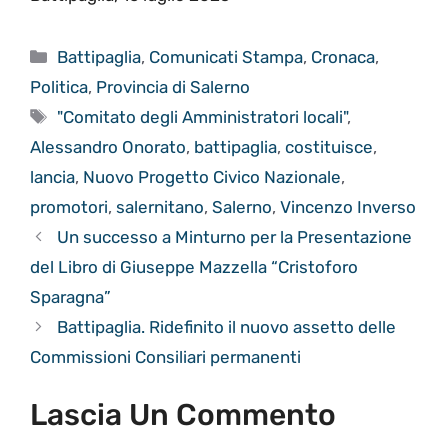
Categorie
Battipaglia
,
Comunicati Stampa
,
Cronaca
,
Politica
,
Provincia di Salerno
Tag
"Comitato degli Amministratori locali"
,
Alessandro Onorato
,
battipaglia
,
costituisce
,
lancia
,
Nuovo Progetto Civico Nazionale
,
promotori
,
salernitano
,
Salerno
,
Vincenzo Inverso
Un successo a Minturno per la Presentazione
del Libro di Giuseppe Mazzella “Cristoforo
Sparagna”
Battipaglia. Ridefinito il nuovo assetto delle
Commissioni Consiliari permanenti
Lascia Un Commento