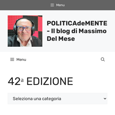
Vai
Menu
al
contenuto
POLITICAdeMENTE
- Il blog di Massimo
Del Mese
Menu
42ᵃ EDIZIONE
Categorie