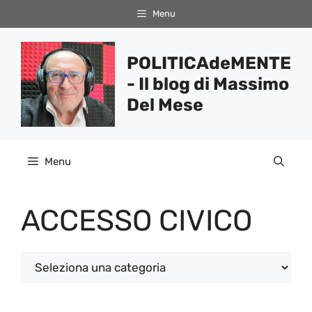
Vai
Menu
al
contenuto
POLITICAdeMENTE
- Il blog di Massimo
Del Mese
Menu
ACCESSO CIVICO
Categorie