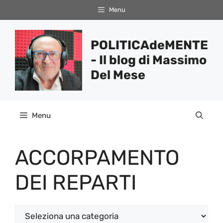
Vai
Menu
al
contenuto
POLITICAdeMENTE
- Il blog di Massimo
Del Mese
Menu
ACCORPAMENTO
DEI REPARTI
Categorie