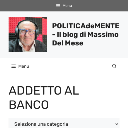
Vai
Menu
al
contenuto
POLITICAdeMENTE
- Il blog di Massimo
Del Mese
Menu
ADDETTO AL
BANCO
Categorie