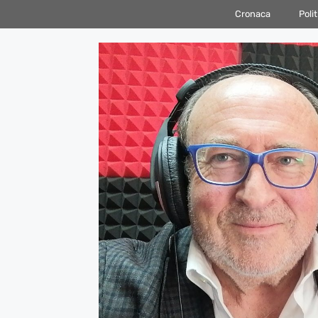
Vai
Cronaca
Polit
al
contenuto