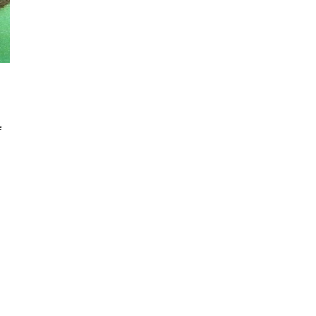
l
f
i
e