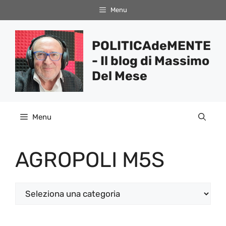
Vai
Menu
al
contenuto
POLITICAdeMENTE
- Il blog di Massimo
Del Mese
Menu
AGROPOLI M5S
Categorie