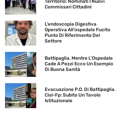
Territorio: Nominati I Nuovi
Commissari Cittadini
L’endoscopia Digestiva
Operativa All’ospedale Fucito
Punto Di Riferimento Del
Settore
Battipaglia. Mentre L’Ospedale
Cade A Pezzi Ecco Un Esempio
Di Buona Sanità
Evacuazione P.O. Di Battipaglia.
Cisl-Fp: Subito Un Tavolo
Istituzionale