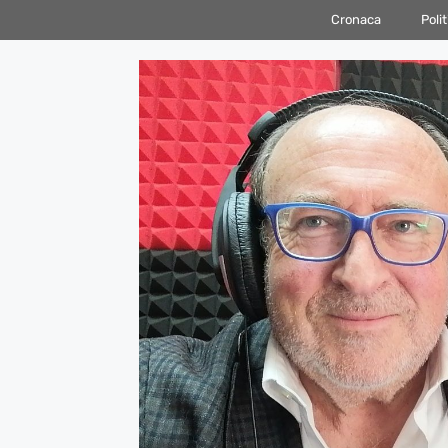
Vai
Cronaca
Polit
al
contenuto