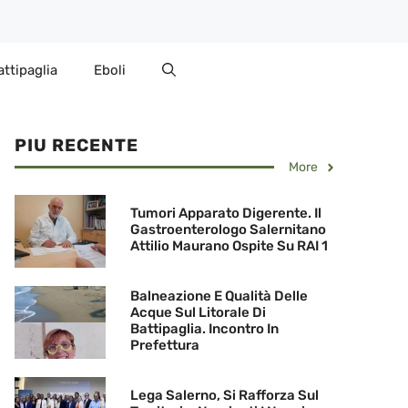
attipaglia
Eboli
PIU RECENTE
More
Tumori Apparato Digerente. Il
Gastroenterologo Salernitano
Attilio Maurano Ospite Su RAI 1
Balneazione E Qualità Delle
Acque Sul Litorale Di
Battipaglia. Incontro In
Prefettura
Lega Salerno, Si Rafforza Sul