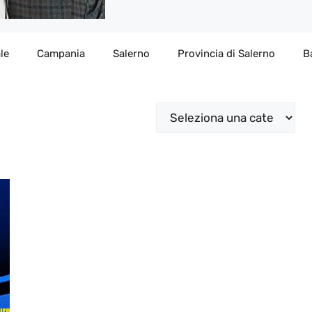
le
Campania
Salerno
Provincia di Salerno
B
Categorie