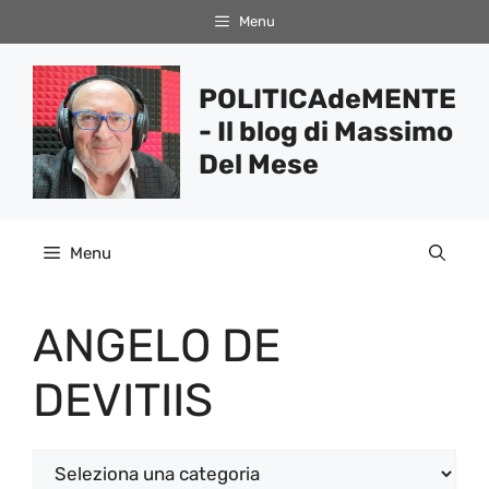
Vai
Menu
al
contenuto
POLITICAdeMENTE
- Il blog di Massimo
Del Mese
Menu
ANGELO DE
DEVITIIS
Categorie