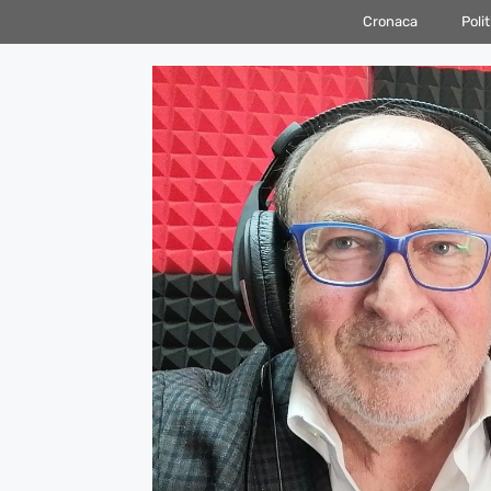
Vai
Cronaca
Polit
al
contenuto