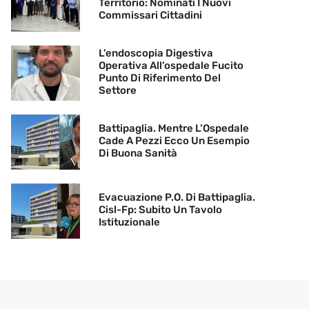
Territorio: Nominati I Nuovi
Commissari Cittadini
L’endoscopia Digestiva
Operativa All’ospedale Fucito
Punto Di Riferimento Del
Settore
Battipaglia. Mentre L’Ospedale
Cade A Pezzi Ecco Un Esempio
Di Buona Sanità
Evacuazione P.O. Di Battipaglia.
Cisl-Fp: Subito Un Tavolo
Istituzionale