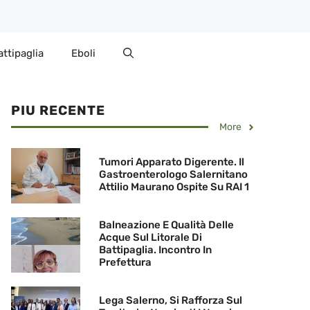
attipaglia
Eboli
PIU RECENTE
More
Tumori Apparato Digerente. Il
Gastroenterologo Salernitano
Attilio Maurano Ospite Su RAI 1
Balneazione E Qualità Delle
Acque Sul Litorale Di
Battipaglia. Incontro In
Prefettura
Lega Salerno, Si Rafforza Sul