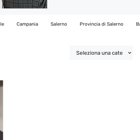
le
Campania
Salerno
Provincia di Salerno
B
Categorie