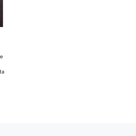
le
ta