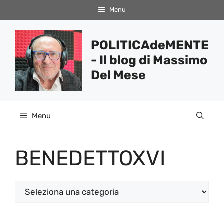
Vai
Menu
al
contenuto
POLITICAdeMENTE
- Il blog di Massimo
Del Mese
Menu
BENEDETTOXVI
Categorie