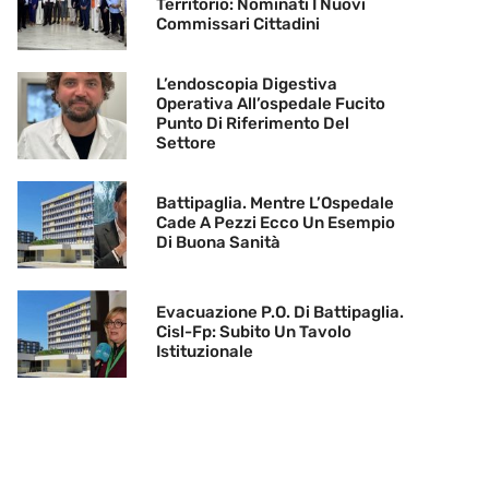
Territorio: Nominati I Nuovi
Commissari Cittadini
L’endoscopia Digestiva
Operativa All’ospedale Fucito
Punto Di Riferimento Del
Settore
Battipaglia. Mentre L’Ospedale
Cade A Pezzi Ecco Un Esempio
Di Buona Sanità
Evacuazione P.O. Di Battipaglia.
Cisl-Fp: Subito Un Tavolo
Istituzionale