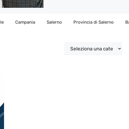
le
Campania
Salerno
Provincia di Salerno
B
Categorie