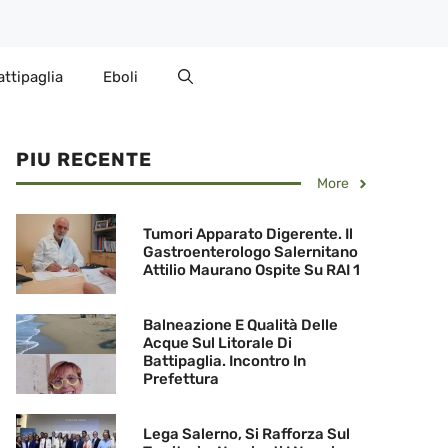
attipaglia
Eboli
PIU RECENTE
More
Tumori Apparato Digerente. Il
Gastroenterologo Salernitano
Attilio Maurano Ospite Su RAI 1
Balneazione E Qualità Delle
Acque Sul Litorale Di
Battipaglia. Incontro In
Prefettura
Lega Salerno, Si Rafforza Sul