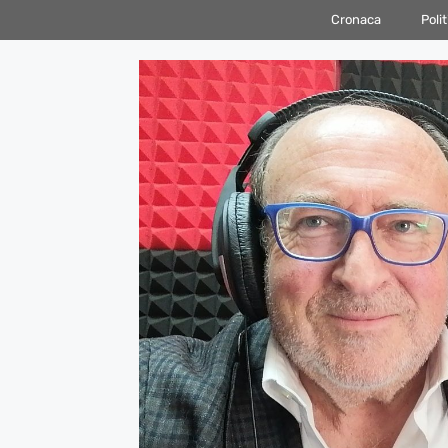
Vai
Cronaca
Polit
al
contenuto