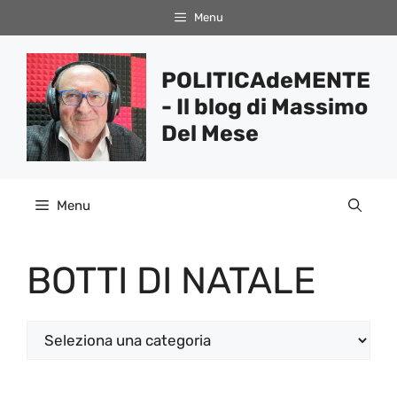
Vai
Menu
al
contenuto
POLITICAdeMENTE
- Il blog di Massimo
Del Mese
Menu
BOTTI DI NATALE
Categorie