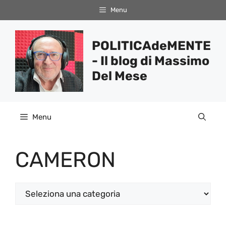
Vai
Menu
al
contenuto
POLITICAdeMENTE
- Il blog di Massimo
Del Mese
Menu
CAMERON
Categorie