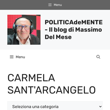
Vai
Menu
al
contenuto
POLITICAdeMENTE
- Il blog di Massimo
Del Mese
Menu
CARMELA
SANT'ARCANGELO
Categorie