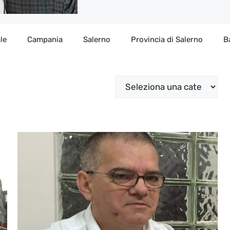
le
Campania
Salerno
Provincia di Salerno
B
Categorie