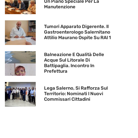
Un Piano Speciale Per La
Manutenzione
Tumori Apparato Digerente. Il
Gastroenterologo Salernitano
Attilio Maurano Ospite Su RAI 1
Balneazione E Qualità Delle
Acque Sul Litorale Di
Battipaglia. Incontro In
Prefettura
Lega Salerno, Si Rafforza Sul
Territorio: Nominati I Nuovi
Commissari Cittadini