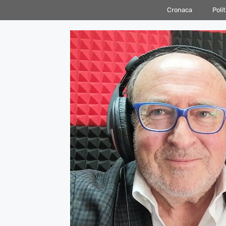
Vai
Cronaca
Polit
al
contenuto