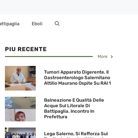
attipaglia
Eboli
PIU RECENTE
More
Tumori Apparato Digerente. Il
Gastroenterologo Salernitano
Attilio Maurano Ospite Su RAI 1
Balneazione E Qualità Delle
Acque Sul Litorale Di
Battipaglia. Incontro In
Prefettura
Lega Salerno, Si Rafforza Sul