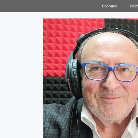
Vai
Cronaca
Polit
al
contenuto