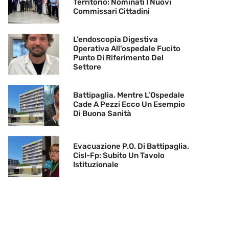
Territorio: Nominati I Nuovi
Commissari Cittadini
L’endoscopia Digestiva
Operativa All’ospedale Fucito
Punto Di Riferimento Del
Settore
Battipaglia. Mentre L’Ospedale
Cade A Pezzi Ecco Un Esempio
Di Buona Sanità
Evacuazione P.O. Di Battipaglia.
Cisl-Fp: Subito Un Tavolo
Istituzionale