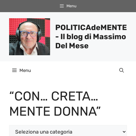
Vai
Menu
al
contenuto
POLITICAdeMENTE
- Il blog di Massimo
Del Mese
Menu
“CON… CRETA…
MENTE DONNA”
Categorie