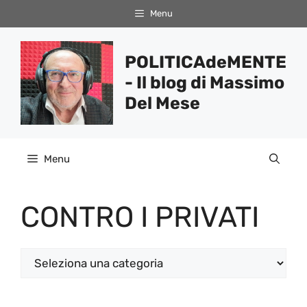
Vai
Menu
al
contenuto
POLITICAdeMENTE
- Il blog di Massimo
Del Mese
Menu
CONTRO I PRIVATI
Categorie