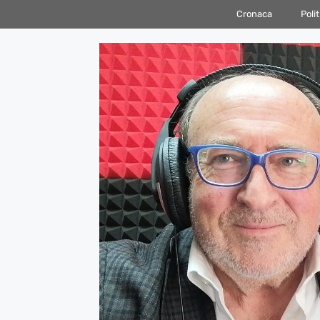
Vai
Cronaca
Polit
al
contenuto