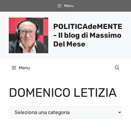
Vai
Menu
al
contenuto
POLITICAdeMENTE
- Il blog di Massimo
Del Mese
Menu
DOMENICO LETIZIA
Categorie