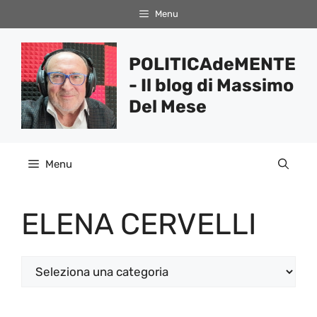
Vai
Menu
al
contenuto
POLITICAdeMENTE
- Il blog di Massimo
Del Mese
Menu
ELENA CERVELLI
Categorie