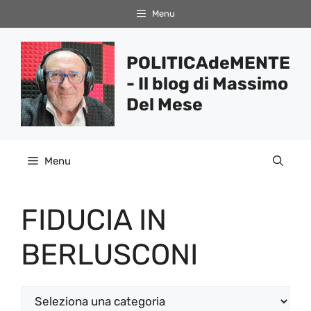
Vai
Menu
al
contenuto
POLITICAdeMENTE
- Il blog di Massimo
Del Mese
Menu
FIDUCIA IN
BERLUSCONI
Categorie