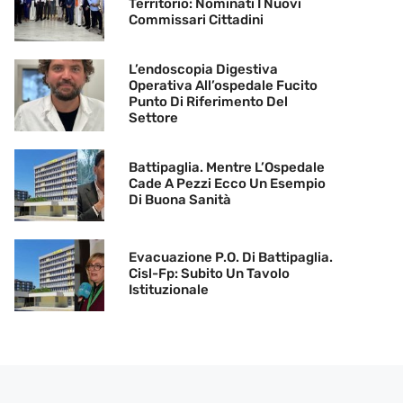
Territorio: Nominati I Nuovi
Commissari Cittadini
L’endoscopia Digestiva
Operativa All’ospedale Fucito
Punto Di Riferimento Del
Settore
Battipaglia. Mentre L’Ospedale
Cade A Pezzi Ecco Un Esempio
Di Buona Sanità
Evacuazione P.O. Di Battipaglia.
Cisl-Fp: Subito Un Tavolo
Istituzionale