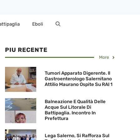
attipaglia
Eboli
PIU RECENTE
More
Tumori Apparato Digerente. Il
Gastroenterologo Salernitano
Attilio Maurano Ospite Su RAI 1
Balneazione E Qualità Delle
Acque Sul Litorale Di
Battipaglia. Incontro In
Prefettura
Lega Salerno, Si Rafforza Sul