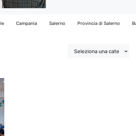
le
Campania
Salerno
Provincia di Salerno
B
Categorie