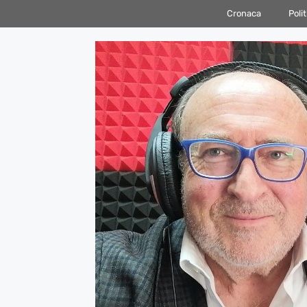
Vai
Cronaca
Polit
al
contenuto