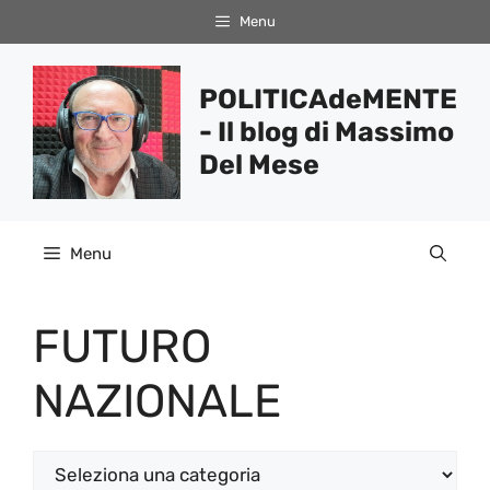
Vai
Menu
al
contenuto
POLITICAdeMENTE
- Il blog di Massimo
Del Mese
Menu
FUTURO
NAZIONALE
Categorie