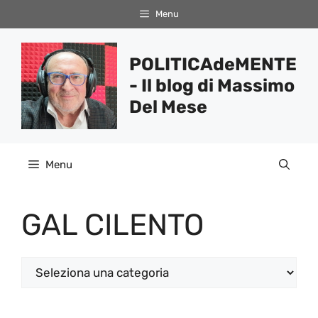
Vai
Menu
al
contenuto
POLITICAdeMENTE
- Il blog di Massimo
Del Mese
Menu
GAL CILENTO
Categorie