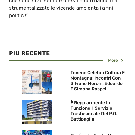
che sono stati sempre onesti e non hanno mai
strumentalizzato le vicende ambientali a fini
politici!”
PIU RECENTE
More
Toceno Celebra Cultura E
Montagna: Incontri Con
Silvano Moroni, Edoardo
E Simona Raspelli
È Regolarmente In
Funzione Il Servizio
Trasfusionale Del P.O.
Battipaglia