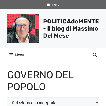
Vai
Menu
al
contenuto
POLITICAdeMENTE
- Il blog di Massimo
Del Mese
Menu
GOVERNO DEL
POPOLO
Categorie