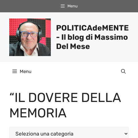
Vai
Menu
al
contenuto
POLITICAdeMENTE
- Il blog di Massimo
Del Mese
Menu
“IL DOVERE DELLA
MEMORIA
Categorie