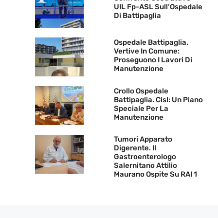
UIL Fp-ASL Sull’Ospedale
Di Battipaglia
Ospedale Battipaglia.
Vertive In Comune:
Proseguono I Lavori Di
Manutenzione
Crollo Ospedale
Battipaglia. Cisl: Un Piano
Speciale Per La
Manutenzione
Tumori Apparato
Digerente. Il
Gastroenterologo
Salernitano Attilio
Maurano Ospite Su RAI 1