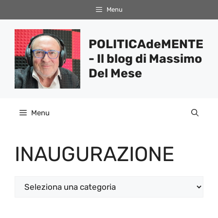
Vai
Menu
al
contenuto
POLITICAdeMENTE
- Il blog di Massimo
Del Mese
Menu
INAUGURAZIONE
Categorie