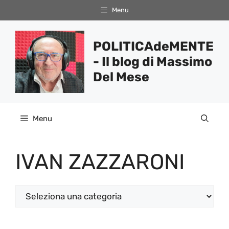
Vai
Menu
al
contenuto
POLITICAdeMENTE
- Il blog di Massimo
Del Mese
Menu
IVAN ZAZZARONI
Categorie