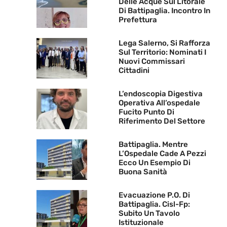
Delle Acque Sul Litorale
Di Battipaglia. Incontro In
Prefettura
Lega Salerno, Si Rafforza
Sul Territorio: Nominati I
Nuovi Commissari
Cittadini
L’endoscopia Digestiva
Operativa All’ospedale
Fucito Punto Di
Riferimento Del Settore
Battipaglia. Mentre
L’Ospedale Cade A Pezzi
Ecco Un Esempio Di
Buona Sanità
Evacuazione P.O. Di
Battipaglia. Cisl-Fp:
Subito Un Tavolo
Istituzionale