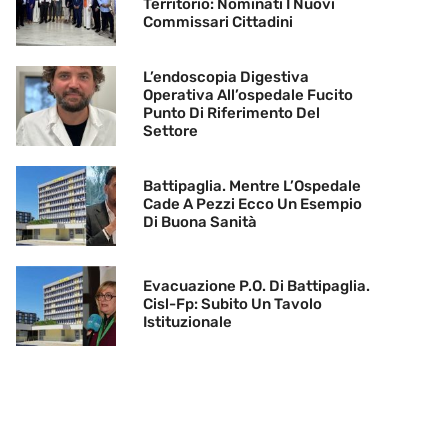
Territorio: Nominati I Nuovi
Commissari Cittadini
L’endoscopia Digestiva
Operativa All’ospedale Fucito
Punto Di Riferimento Del
Settore
Battipaglia. Mentre L’Ospedale
Cade A Pezzi Ecco Un Esempio
Di Buona Sanità
Evacuazione P.O. Di Battipaglia.
Cisl-Fp: Subito Un Tavolo
Istituzionale