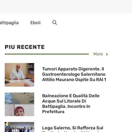
attipaglia
Eboli
PIU RECENTE
More
Tumori Apparato Digerente. Il
Gastroenterologo Salernitano
Attilio Maurano Ospite Su RAI 1
Balneazione E Qualità Delle
Acque Sul Litorale Di
Battipaglia. Incontro In
Prefettura
Lega Salerno, Si Rafforza Sul