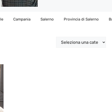
le
Campania
Salerno
Provincia di Salerno
B
Categorie