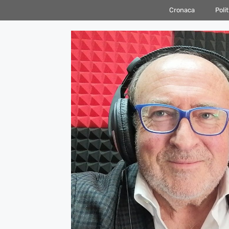
Vai
Cronaca
Polit
al
contenuto