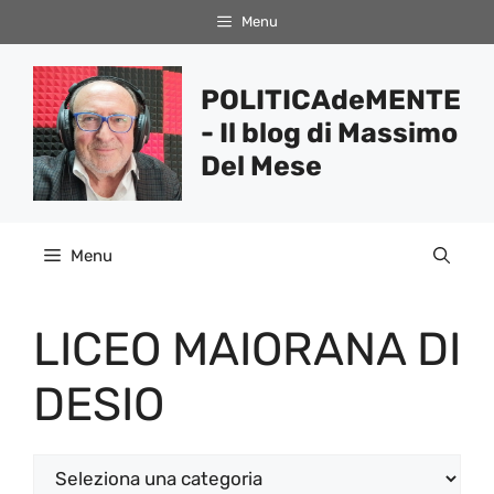
Vai
Menu
al
contenuto
POLITICAdeMENTE
- Il blog di Massimo
Del Mese
Menu
LICEO MAIORANA DI
DESIO
Categorie