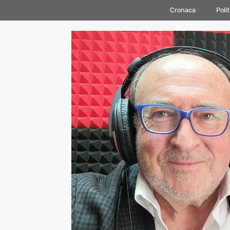
Vai
Cronaca
Polit
al
contenuto