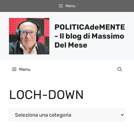
Vai
Menu
al
contenuto
POLITICAdeMENTE
- Il blog di Massimo
Del Mese
Menu
LOCH-DOWN
Categorie