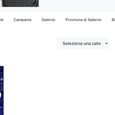
le
Campania
Salerno
Provincia di Salerno
B
Categorie