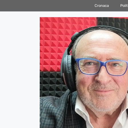
Vai
Cronaca
Polit
al
contenuto