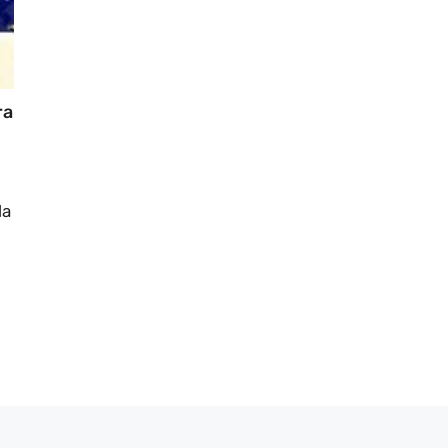
ra
da