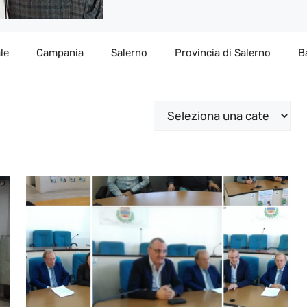
le
Campania
Salerno
Provincia di Salerno
B
Categorie