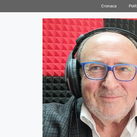
Vai
Cronaca
Polit
al
contenuto