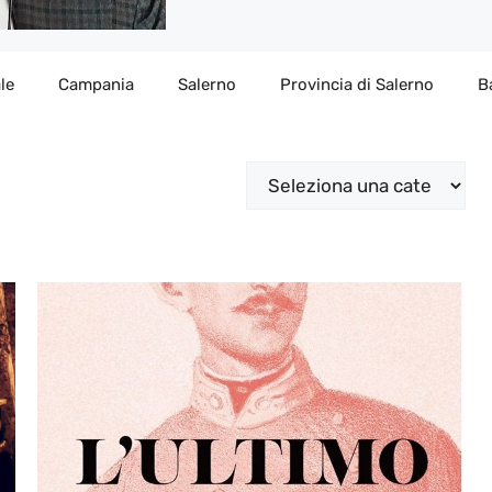
le
Campania
Salerno
Provincia di Salerno
B
Categorie