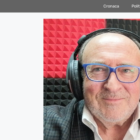
Vai
Cronaca
Polit
al
contenuto