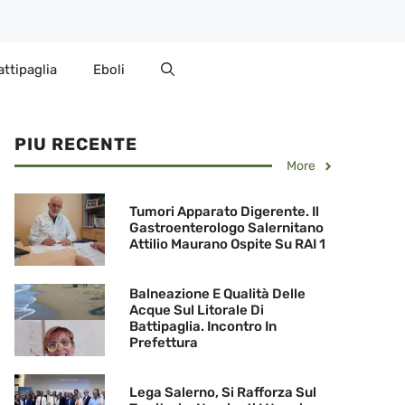
attipaglia
Eboli
PIU RECENTE
More
Tumori Apparato Digerente. Il
Gastroenterologo Salernitano
Attilio Maurano Ospite Su RAI 1
Balneazione E Qualità Delle
Acque Sul Litorale Di
Battipaglia. Incontro In
Prefettura
Lega Salerno, Si Rafforza Sul