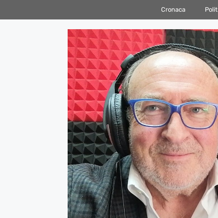
Vai
Cronaca
Polit
al
contenuto