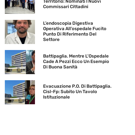
Territorio: Nominati I Nuovi
Commissari Cittadini
L’endoscopia Digestiva
Operativa All’ospedale Fucito
Punto Di Riferimento Del
Settore
Battipaglia. Mentre L’Ospedale
Cade A Pezzi Ecco Un Esempio
Di Buona Sanità
Evacuazione P.O. Di Battipaglia.
Cisl-Fp: Subito Un Tavolo
Istituzionale