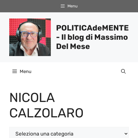
Vai
Menu
al
contenuto
POLITICAdeMENTE
- Il blog di Massimo
Del Mese
Menu
NICOLA
CALZOLARO
Categorie