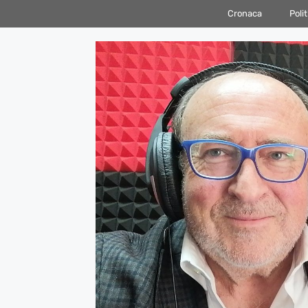
Vai
Cronaca
Polit
al
contenuto