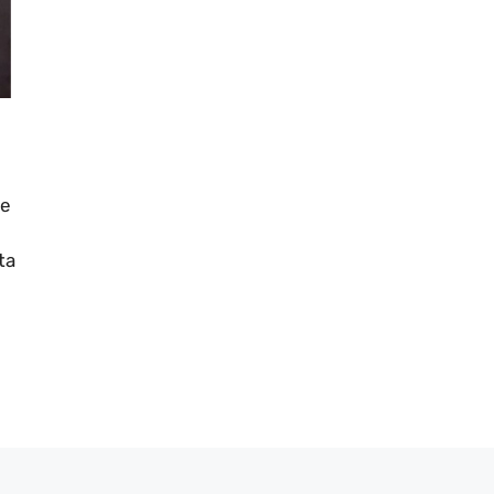
le
ta