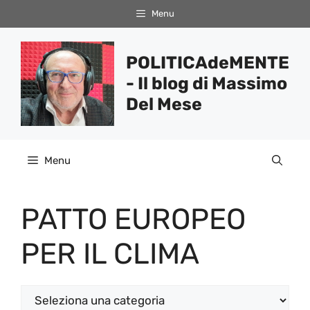
Vai
Menu
al
contenuto
POLITICAdeMENTE
- Il blog di Massimo
Del Mese
Menu
PATTO EUROPEO
PER IL CLIMA
Categorie