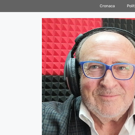
Vai
Cronaca
Polit
al
contenuto