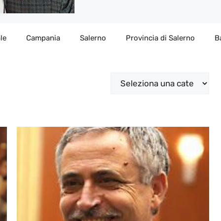
le
Campania
Salerno
Provincia di Salerno
B
Categorie