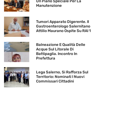
Un Piano Speciale Per La
Manutenzione
Tumori Apparato Digerente. Il
Gastroenterologo Salernitano
Attilio Maurano Ospite Su RAI 1
Balneazione E Qualità Delle
Acque Sul Litorale Di
Battipaglia. Incontro In
Prefettura
Lega Salerno, Si Rafforza Sul
Territorio: Nominati I Nuovi
Commissari Cittadini